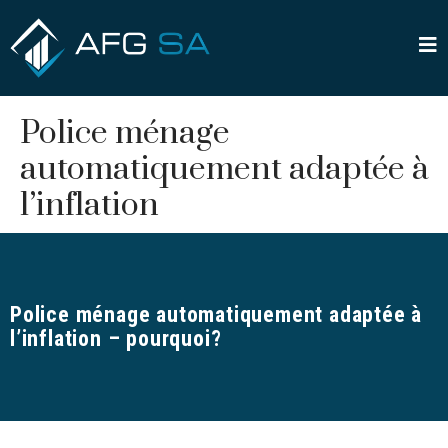
Navigation
Police ménage
de
l’article
automatiquement adaptée à
l’inflation
Par
administration
/
14 mai 2020
Police ménage automatiquement adaptée à
l’inflation – pourquoi?